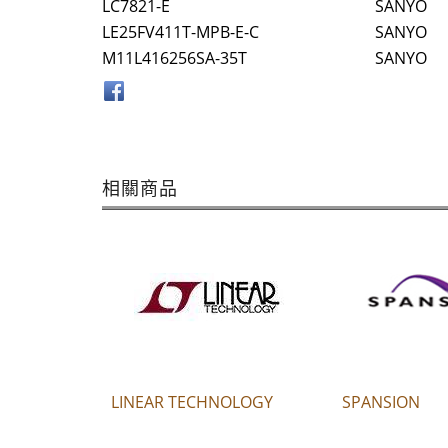
LC7821-E
SANYO
LE25FV411T-MPB-E-C
SANYO
M11L416256SA-35T
SANYO
相關商品
LINEAR TECHNOLOGY
SPANSION